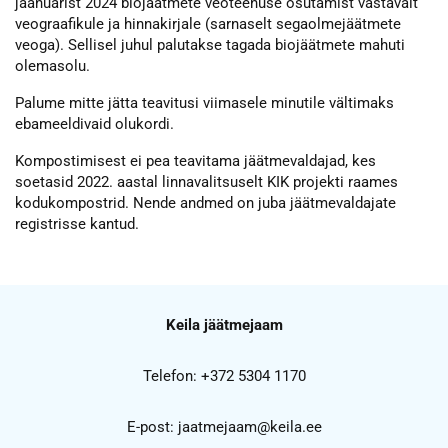
jaanuarist 2024 biojäätmete veoteenuse osutamist vastavalt
veograafikule ja hinnakirjale (sarnaselt segaolmejäätmete
veoga). Sellisel juhul palutakse tagada biojäätmete mahuti
olemasolu.
Palume mitte jätta teavitusi viimasele minutile vältimaks
ebameeldivaid olukordi.
Kompostimisest ei pea teavitama jäätmevaldajad, kes
soetasid 2022. aastal linnavalitsuselt KIK projekti raames
kodukompostrid. Nende andmed on juba jäätmevaldajate
registrisse kantud.
Keila jäätmejaam
Telefon:
+372 5304 1170
E-post:
jaatmejaam@keila.ee