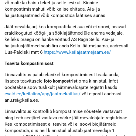
võimalikku haisu teket ja selle levikut. Kinnise
kompostimismahuti võib ka ise ehitada. Aia- ja
haljastusjäätmed võib kompostida lahtises aunas.
Jäätmevaldajad, kes kompostida ei saa või ei soovi, peavad
eraldikogutud köögi- ja sööklajäätmed üle andma vedajale,
kelleks praegu on hanke võitnud AS Ragn Sells. Aia- ja
haljastusjäätmed saab ära anda Keila jäätmejaama, aadressil
Uus-Paldiski mnt 6
https://www.keilajaatmejaam.ee/
Teavita kompostimisest
Linnavalitsus palub elanikel kompostimisest teada anda,
lisades teavitusele
foto kompostrist
oma kinnistul. Infot
oodatakse soovituslikult jäätmevaldajate registri kaudu
evald.ee/keilalinn/app/jaatmekaitlus/
või e-posti aadressil
anu.rei@keila.ee.
Linnavalitsus kontrollib kompostimise nõuetele vastavust
ning teeb seejärel vastava märke jäätmevaldajate registrisse.
Kes kompostimisest ei teavita või ei soovi biojäätmeid
kompostida, siis neil kinnistuil alustab jäätmevedaja 1.