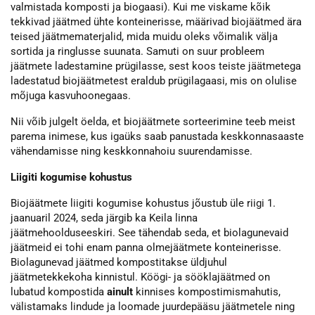
valmistada komposti ja biogaasi). Kui me viskame kõik
tekkivad jäätmed ühte konteinerisse, määrivad biojäätmed ära
teised jäätmematerjalid, mida muidu oleks võimalik välja
sortida ja ringlusse suunata. Samuti on suur probleem
jäätmete ladestamine prügilasse, sest koos teiste jäätmetega
ladestatud biojäätmetest eraldub prügilagaasi, mis on olulise
mõjuga kasvuhoonegaas.
Nii võib julgelt öelda, et biojäätmete sorteerimine teeb meist
parema inimese, kus igaüks saab panustada keskkonnasaaste
vähendamisse ning keskkonnahoiu suurendamisse.
Liigiti kogumise kohustus
Biojäätmete liigiti kogumise kohustus jõustub üle riigi 1.
jaanuaril 2024, seda järgib ka Keila linna
jäätmehoolduseeskiri. See tähendab seda, et biolagunevaid
jäätmeid ei tohi enam panna olmejäätmete konteinerisse.
Biolagunevad jäätmed kompostitakse üldjuhul
jäätmetekkekoha kinnistul. Köögi- ja sööklajäätmed on
lubatud kompostida
ainult
kinnises kompostimismahutis,
välistamaks lindude ja loomade juurdepääsu jäätmetele ning