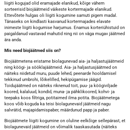
liigiti kogujad olid eramajade elanikud, kõige vähem
sorteerisid biojäätmeid väikeste kortermajade elanikud.
Ettevõtete hulgas oli liigiti kogumine samuti pigem madal.
Tänaseks on kindlasti kasvanud kortermajades elavate
inimeste liigiti kogumise harjumus. Enamus korteriühistuid on
paigaldanud vastavad mahutid ning nii on väga mugav jäätmed
ära anda.
Mis need biojäätmed siis on?
Biojäätmetena eristame biolagunevad aia- ja haljastujäätmeid
ning köögi- ja sööklajäätmeid. Aia- ja haljastusjäätmed on
näiteks niidetud muru, puude lehed, peenarde hooldamisel
tekkinud umbrohi, lõikelilled, hekipügamise jäägid.
Toidujäätmed on näiteks riknenud toit, puu- ja köögiviljade
koored, kalaluud, kondid, muna- ja pähklikoored, kohvi- ja
teepaks koos filtriga, potitaimed ilma potita. Biojäätmetega
koos võib koguda ka teisi biolagunevaid jäätmeid nagu
salvrätid, majapidamispaber, määrdunud papp ja paber.
Biojäätmete liigiti kogumine on oluline eelkõige sellepärast, et
biolagunevaid jäätmeid on võimalik taaskasutada (näiteks