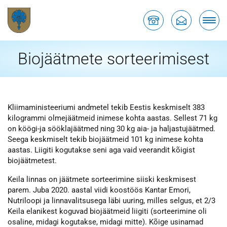
Biojäätmete sorteerimisest
Kliimaministeeriumi andmetel tekib Eestis keskmiselt 383
kilogrammi olmejäätmeid inimese kohta aastas. Sellest 71 kg
on köögi-ja sööklajäätmed ning 30 kg aia- ja haljastujäätmed.
Seega keskmiselt tekib biojäätmeid 101 kg inimese kohta
aastas. Liigiti kogutakse seni aga vaid veerandit kõigist
biojäätmetest.
Keila linnas on jäätmete sorteerimine siiski keskmisest
parem. Juba 2020. aastal viidi koostöös Kantar Emori,
Nutriloopi ja linnavalitsusega läbi uuring, milles selgus, et 2/3
Keila elanikest koguvad biojäätmeid liigiti (sorteerimine oli
osaline, midagi kogutakse, midagi mitte). Kõige usinamad